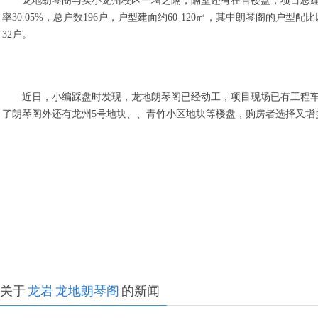
龙地朗琴阁与实小龙州校区一墙之隔，隔壁还有在售楼盘，项目总建筑面积约
率30.05%，总户数196户，户型建面约60-120㎡，其中朗琴阁的户型配比以70-
32户。
近日，小编踩盘时发现，龙地朗琴阁已经动工，项目现场已有工程
了朗琴阁外还有龙州5号地块、、青竹小区地块等楼盘，购房者选择又增
关于
龙岩
龙地朗琴阁
的新闻