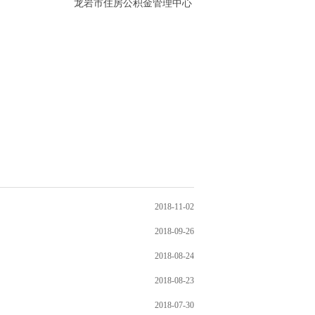
龙岩市住房公积金管理中心
2018-11-02
2018-09-26
2018-08-24
2018-08-23
2018-07-30