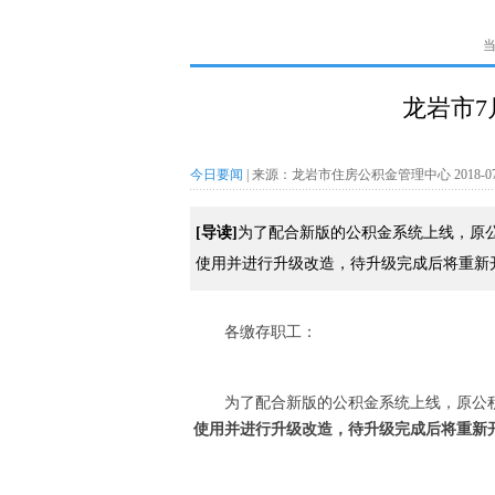
龙岩市7
今日要闻
| 来源：龙岩市住房公积金管理中心 2018-07-20
[导读]
为了配合新版的公积金系统上线，原公
使用并进行升级改造，待升级完成后将重新
各缴存职工：
为了配合新版的公积金系统上线，原公
使用并进行升级改造，待升级完成后将重新