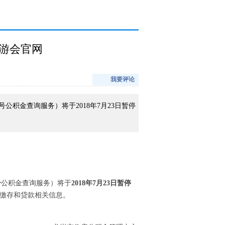
九游会官网
我要评论
积金查询服务）将于2018年7月23日暂停
号
公积金查询服务）将于
2018年7月23日暂停
金缴存和贷款相关信息。