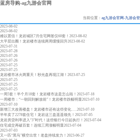
蓝房导购-ag九游会官网
当前位置：
ag九游会官网-九游会
2023-08-02
2023-08-02
难以置信！龙岩城区7月住宅网签仅60套！
2023-08-02
大平层出圈！龙岩楼市连续两周缓慢回升
2023-08-02
2023-07-31
2023-07-28
2023-07-26
2023-07-26
2023-07-25
2023-07-25
龙岩楼市冰火两重天！秒光盘再现江湖！
2023-07-25
2023-07-25
2023-07-25
2023-07-25
一周5套！半个月18套！龙岩楼市这是怎么啦！
2023-07-18
一周楼市：“一朝回到解放前”！龙岩楼市跌幅明显
2023-07-10
2023-07-10
新增三大改善楼盘！龙岩楼市还有这些变化......
2023-07-10
半年卖了2278套住宅！龙岩这三盘遥遥领先！
2023-07-05
龙岩房贷利率进入“3”时代！这些银行今日起执行！
2023-07-04
住宅成交再破百套！连续三周涨幅明显
2023-07-04
2023-07-03
又一匹“黑马”横空出世！老盘持续发力！
2023-06-27