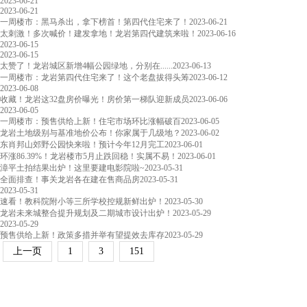
2023-06-21
2023-06-21
一周楼市：黑马杀出，拿下榜首！第四代住宅来了！
2023-06-21
太刺激！多次喊价！建发拿地！龙岩第四代建筑来啦！
2023-06-16
2023-06-15
2023-06-15
太赞了！龙岩城区新增4幅公园绿地，分别在......
2023-06-13
一周楼市：龙岩第四代住宅来了！这个老盘拔得头筹
2023-06-12
2023-06-08
​收藏！龙岩这32盘房价曝光！房价第一梯队迎新成员
2023-06-06
2023-06-05
一周楼市：预售供给上新！住宅市场环比涨幅破百
2023-06-05
龙岩土地级别与基准地价公布！你家属于几级地？
2023-06-02
东肖邦山郊野公园快来啦！预计今年12月完工
2023-06-01
环涨86.39%！龙岩楼市5月止跌回稳！实属不易！
2023-06-01
漳平土拍结果出炉！这里要建电影院啦~
2023-05-31
全面排查！事关龙岩各在建在售商品房
2023-05-31
2023-05-31
速看！教科院附小等三所学校控规新鲜出炉！
2023-05-30
龙岩未来城整合提升规划及二期城市设计出炉！
2023-05-29
2023-05-29
预售供给上新！政策多措并举有望提效去库存
2023-05-29
上一页
1
3
151