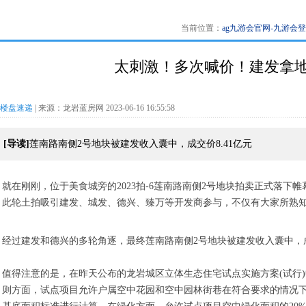
当前位置：
ag九游会官网-九游会
太刺激！多次喊价！建发拿地
楼盘速递
| 来源：龙岩蓝房网 2023-06-16 16:55:58
[导读]
莲南路南侧2号地块被建发收入囊中，成交价8.41亿元
就在刚刚，位于美食城旁的2023拍-6莲南路南侧2号地块拍卖正式落下帷
此轮土拍吸引建发、城发、德兴、臻万等开发商参与，不仅有大家所熟
经过建发和德兴的多轮角逐，最终莲南路南侧2号地块被建发收入囊中，成交价
值得注意的是，在昨天公布的龙岩城区立体生态住宅试点实施方案(试行
则方面，试点项目允许户属空中花园和空中园林街巷在符合要求的情况