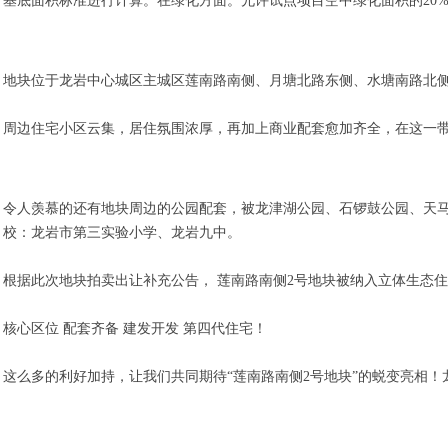
基底面积标准进行计算。在绿化方面。允许试点项目空中绿化面积的20%
地块位于龙岩中心城区主城区莲南路南侧、月塘北路东侧、水塘南路北侧,
周边住宅小区云集，居住氛围浓厚，再加上商业配套愈加齐全，在这一
令人羡慕的还有地块周边的公园配套，被龙津湖公园、石锣鼓公园、天
校：龙岩市第三实验小学、龙岩九中。
根据此次地块拍卖出让补充公告， 莲南路南侧2号地块被纳入立体生态
核心区位 配套齐备 建发开发 第四代住宅！
这么多的利好加持，让我们共同期待“莲南路南侧2号地块”的蜕变亮相