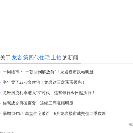
关于
龙岩
第四代住宅
土拍
的新闻
一周楼市：“一朝回到解放前”！龙岩楼市跌幅明显
半年卖了2278套住宅！龙岩这三盘遥遥领先！
龙岩房贷利率进入“3”时代！这些银行今日起执行！
住宅成交再破百套！连续三周涨幅明显
暴增134%！单盘住宅破百！6月龙岩楼市成交创二季度新
a