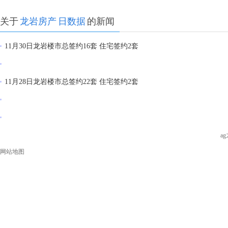
关于
龙岩房产
日数据
的新闻
11月30日龙岩楼市总签约16套 住宅签约2套
11月28日龙岩楼市总签约22套 住宅签约2套
a
网站地图