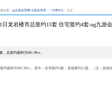
当前位置：
ag九游会官网-九游会登录
> >
行情中心
> 正文
21日龙岩楼市总签约15套 住宅签约4套-ag九游
套，总签约面积为981.98㎡。
约面积为981.98㎡。
其中，住宅签约4套，其他签约11套。（注：其他