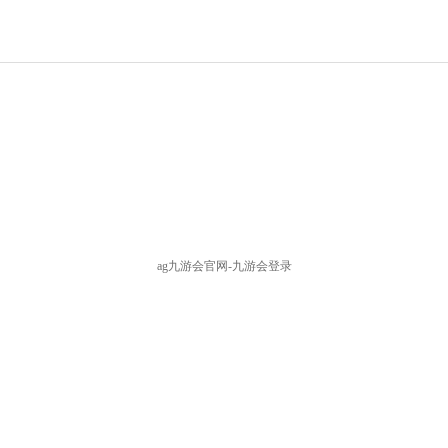
ag九游会官网-九游会登录