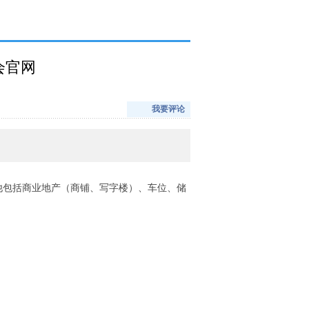
会官网
我要评论
其他包括商业地产（商铺、写字楼）、车位、储