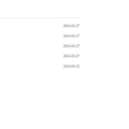
2024-03-27
2024-03-27
2024-03-27
2024-03-27
2024-03-22