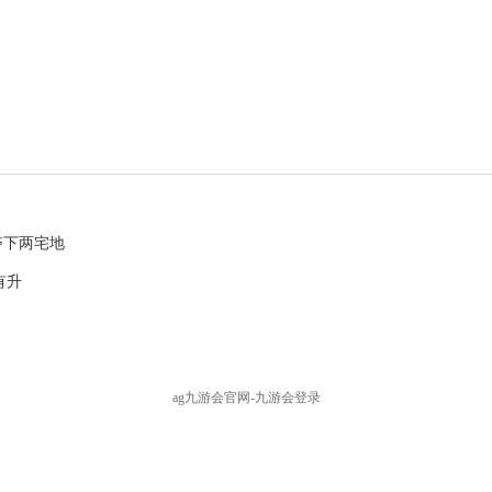
夺下两宅地
有升
ag九游会官网-九游会登录