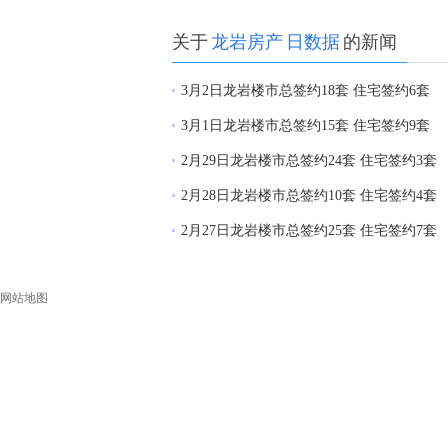
关于
龙岩房产
日数据
的新闻
3月2日龙岩楼市总签约18套 住宅签约6套
3月1日龙岩楼市总签约15套 住宅签约9套
2月29日龙岩楼市总签约24套 住宅签约3套
2月28日龙岩楼市总签约10套 住宅签约4套
2月27日龙岩楼市总签约25套 住宅签约7套
网站地图