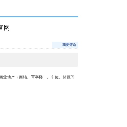
官网
我要评论
括商业地产（商铺、写字楼）、车位、储藏间