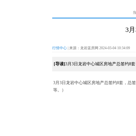
3
行情中心
| 来源：龙岩蓝房网 2024-03-04 10:34:09
[导读]
3月3日龙岩中心城区房地产总签约8套，
3月3日龙岩中心城区房地产总签约8套，总签约
等。）