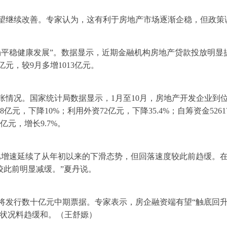
望继续改善。专家认为，这有利于房地产市场逐渐企稳，但政策
场平稳健康发展”。数据显示，近期金融机构房地产贷款投放明显
亿元，较9月多增1013亿元。
情况。国家统计局数据显示，1月至10月，房地产开发企业到位资金
8亿元，下降10%；利用外资72亿元，下降35.4%；自筹资金5261
8亿元，增长9.7%。
比增速延续了从年初以来的下滑态势，但回落速度较此前趋缓。
较此前明显减缓。”夏丹说。
将发行数十亿元中期票据。专家表示，房企融资端有望“触底回升
状况料趋缓和。（王舒嫄）