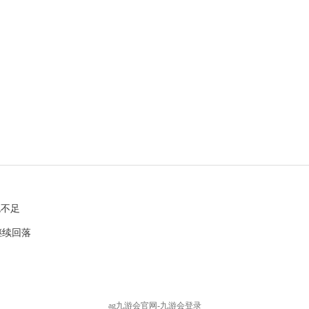
色不足
继续回落
ag九游会官网-九游会登录