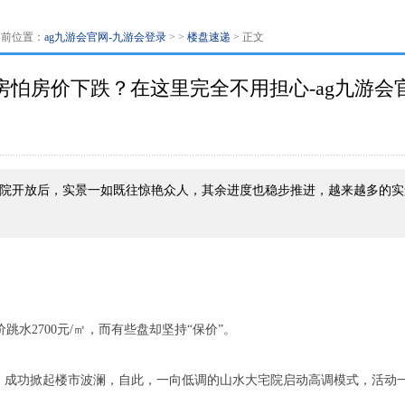
当前位置：
ag九游会官网-九游会登录
> >
楼盘速递
> 正文
房怕房价下跌？在这里完全不用担心-ag九游会
庭院开放后，实景一如既往惊艳众人，其余进度也稳步推进，越来越多的
水2700元/㎡，而有些盘却坚持“保价”。
弹，成功掀起楼市波澜，自此，一向低调的山水大宅院启动高调模式，活动