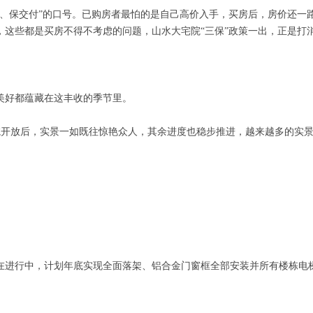
质、保交付”的口号。已购房者最怕的是自己高价入手，买房后，房价还一
，这些都是买房不得不考虑的问题，山水大宅院“三保”政策一出，正是打
美好都蕴藏在这丰收的季节里。
院开放后，实景一如既往惊艳众人，其余进度也稳步推进，越来越多的实景
在进行中，计划年底实现全面落架、铝合金门窗框全部安装并所有楼栋电