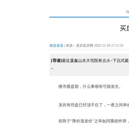
买
楼盘速递
| 来源：龙岩蓝房网 2022-11-16 17:11:33
[导读]
最近厦鑫山水大宅院有点火~下沉式
~
楼市横盘期，什么事都有可能发生。
龙岩有些盘已经顶不住了，一夜之间单价跳
前阵子“降价退差价”之举如同重磅炸