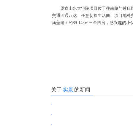
厦鑫山水大宅院项目位于莲南路与莲庄
交通四通八达、任意切换生活圈。项目地处交
涵盖建面约89-143㎡三至四房，感兴趣的
关于
实景
的新闻