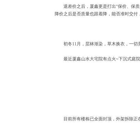
退差价之后，厦鑫更是打出“保价、保
降价之后是否质量也跟着降，能否准时交付
初冬11月，层林渐染，草木换衣，一切
最近厦鑫山水大宅院有点火~下沉式庭
目前所有楼栋已全面封顶，外架拆除正