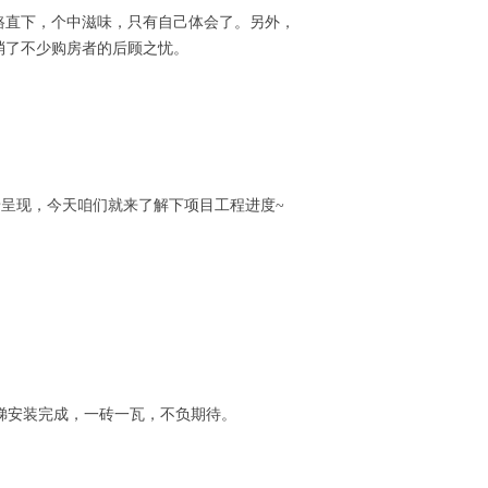
路直下，个中滋味，只有自己体会了。另外，
消了不少购房者的后顾之忧。
呈现，今天咱们就来了解下项目工程进度~
梯安装完成，一砖一瓦，不负期待。