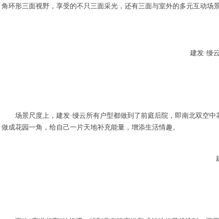
角环形三面视野，享受的不只三面采光，还有三面与室外的多元互动场
建发·缦
场景尺度上，建发·缦云所有户型都做到了前庭后院，即南北双空中
做成花园一角，给自己一片天地补充能量，增添生活情趣。