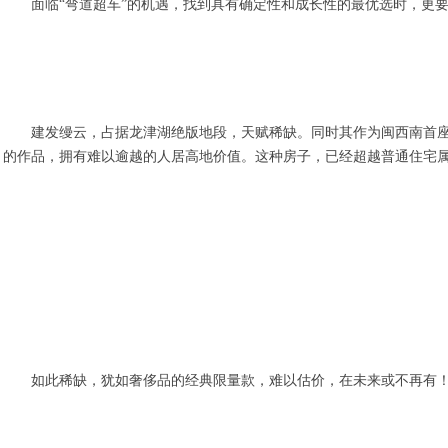
面临“弯道超车”的机遇，找到具有确定性和成长性的最优选时，更
建发缦云，占据龙津湖绝版地段，天赋稀缺。同时其作为闽西南首座
的作品，拥有难以逾越的人居高地价值。这种房子，已经超越普通住宅
如此稀缺，犹如奢侈品的经典限量款，难以估价，在未来或不再有