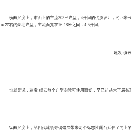
横向尺度上，市面上的主流203㎡户型，4开间的优质设计，约23米长
㎡左右的豪宅户型，主流面宽在16-18米之间，4-5开间。
建发·缦
也就是说，建发·缦云每个户型实际可使用面积，早已超越大平层甚
纵向尺度上，第四代建筑奇偶错层带来两个标志性露台延伸了向上的想