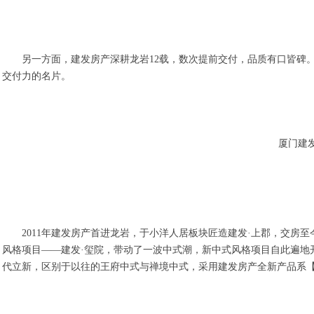
另一方面，建发房产深耕龙岩12载，数次提前交付，品质有口皆碑
交付力的名片。
厦门建发
2011年建发房产首进龙岩，于小洋人居板块匠造建发·上郡，交房至
风格项目——建发·玺院，带动了一波中式潮，新中式风格项目自此遍地开
代立新，区别于以往的王府中式与禅境中式，采用建发房产全新产品系