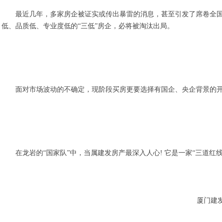
最近几年，多家房企被证实或传出暴雷的消息，甚至引发了席卷全
低、品质低、专业度低的“三低”房企，必将被淘汰出局。
面对市场波动的不确定，现阶段买房更要选择有国企、央企背景的
在龙岩的“国家队”中，当属建发房产最深入人心! 它是一家“三道红线
厦门建发