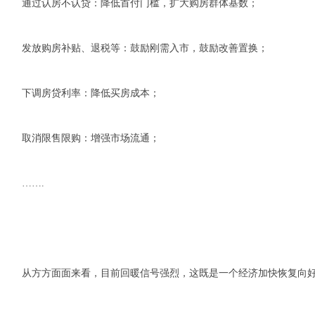
通过认房不认贷：降低首付门槛，扩大购房群体基数；
发放购房补贴、退税等：鼓励刚需入市，鼓励改善置换；
下调房贷利率：降低买房成本；
取消限售限购：增强市场流通；
…….
从方方面面来看，目前回暖信号强烈，这既是一个经济加快恢复向