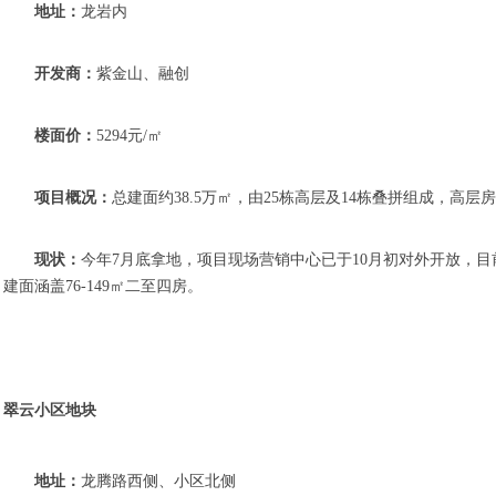
地址：
龙岩内
开发商：
紫金山、融创
楼面价：
5294元/㎡
项目概况：
总建面约38.5万㎡，由25栋高层及14栋叠拼组成，高层房
现状：
今年7月底拿地，项目现场营销中心已于10月初对外开放，目前
建面涵盖76-149㎡二至四房。
翠云小区地块
地址：
龙腾路西侧、小区北侧