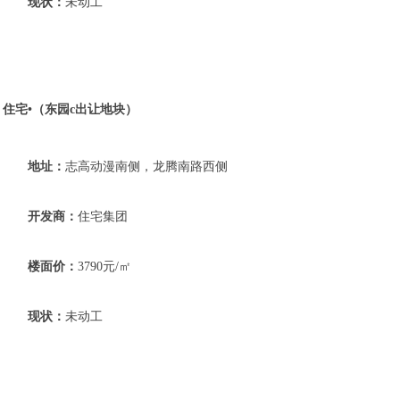
现状：
未动工
住宅•（东园c出让地块）
地址：
志高动漫南侧，龙腾南路西侧
开发商：
住宅集团
楼面价：
3790元/㎡
现状：
未动工