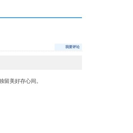
我要评论
，独留美好存心间。