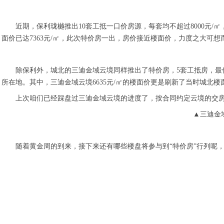
近期，保利珑樾推出10套工抵一口价房源，每套均不超过8000元/㎡
面价已达7363元/㎡，此次特价房一出，房价接近楼面价，力度之大可想
除保利外，城北的三迪金域云境同样推出了特价房，5套工抵房，最低单
所在地。其中，三迪金域云境6635元/㎡的楼面价更是刷新了当时城北楼
上次咱们已经踩盘过三迪金域云境的进度了，按合同约定云境的交房
▲三迪金域
随着黄金周的到来，接下来还有哪些楼盘将参与到“特价房”行列呢