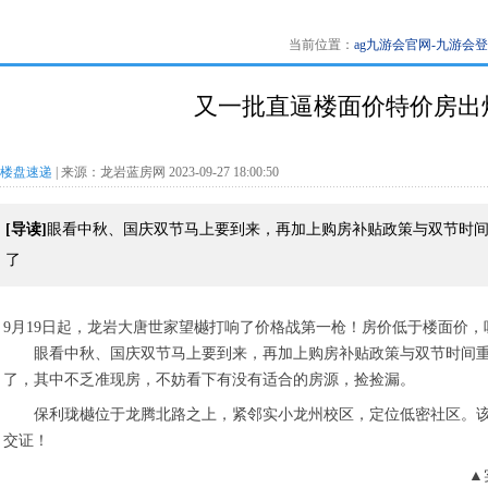
当前位置：
ag九游会官网-九游会
又一批直逼楼面价特价房出
楼盘速递
| 来源：龙岩蓝房网 2023-09-27 18:00:50
[导读]
眼看中秋、国庆双节马上要到来，再加上购房补贴政策与双节时
了
9月19日起，龙岩大唐世家望樾打响了价格战第一枪！房价低于楼面价
眼看中秋、国庆双节马上要到来，再加上购房补贴政策与双节时间
了，其中不乏准现房，不妨看下有没有适合的房源，捡捡漏。
保利珑樾位于龙腾北路之上，紧邻实小龙州校区，定位低密社区。
交证！
▲