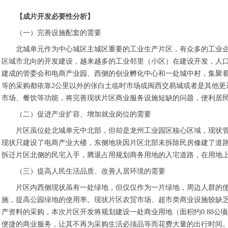
【成片开发必要性分析】
（一）完善设施配套的需要
北城单元作为中心城区主城区重要的工业生产片区，有众多的工业
区城市北向的开发建设，越来越多的工业邻里（小区）在建设开发，人
建成的管委会和电商产业园、西侧的创业孵化中心和一处城中村，集聚
等的采购都依靠2公里以外的张白土临时市场或闽西交易城或者是其他更
市场、餐饮等功能，将完善现状片区商业服务设施短缺的问题，便利居
（二）促进产业扩容、增加就业岗位的需要
片区虽位处北城单元中北部，但却是龙州工业园区核心区域，现状
现状只建设了电商产业大楼，东侧地块因片区北部未拆除民房修建了道
拆迁片区北侧的民宅入手，腾退占用规划商务用地的入宅道路，在用地
（三）提高人民生活品质、改善人居环境的需要
片区内西侧现状虽有一处绿地，但仅仅作为一片绿地，周边人群的
施，提高公园绿地的使用率。现状片区农贸市场、超市类商业设施较缺
产资料的采购，本次片区开发将规划建设一处商业用地（面积约0.88
便捷的商业服务，让其不再为采购生活必须品等而花费大量的出行时间