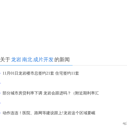
关于
龙岩
南北
成片开发
的新闻
11月01日龙岩楼市总签约21套 住宅签约11套
部分城市房贷利率下调 龙岩会跟进吗？（附近期利率汇
动作连连！医院、路网等建设跟上!龙岩这个区域要崛
a