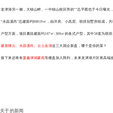
龙津湖另一侧，大锦山畔、一中锦山校区旁的“”总平图也于今日曝光
“水晶溪尚”总建面约80019㎡，由洋房、小高层、联排别墅所组成，共
户型方面，项目囊括建面约107㎡-300㎡的各式户型，其中58套为
建发缦云
、
水晶溪尚
、
云上金湖
这三大国企新盘，哪个是你的菜？
接下来还将有
厦鑫津湖豪苑
等楼盘加入阵列，未来龙津湖片区将高端
关于
的新闻