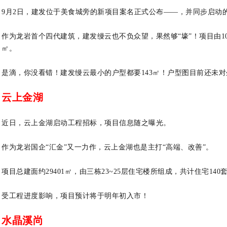
9月2日，建发位于美食城旁的新项目案名正式公布——，并同步启动
作为龙岩首
个四代建筑，建发缦云也不负众望，果然够“壕”！
项目由1
㎡。
是滴，你没看错！建发缦云最小的户型都要143㎡！户型图目前还未
云上金湖
近日，云上金湖启动工程招标，项目信息随之曝光。
作为龙岩国企“汇金”又一力作，云上金湖也是主打“高端、改善”。
项目总建面约29401㎡，由三栋23~25层住宅楼所组成，共计住宅140
受工程进度影响，项目预计将于明年初入市！
水晶溪尚