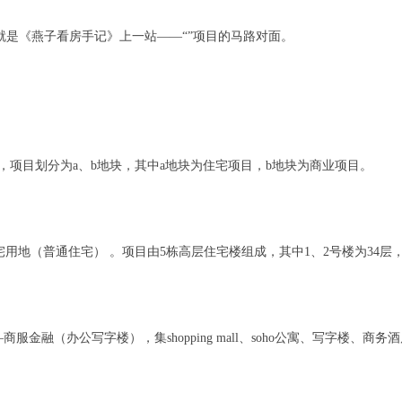
《燕子看房手记》上一站——“”项目的马路对面。
，项目划分为a、b地块，其中a地块为住宅项目，b地块为商业项目。
用地（普通住宅） 。项目由5栋高层住宅楼组成，其中1、2号楼为34层，3
服金融（办公写字楼），集shopping mall、soho公寓、写字楼、商务