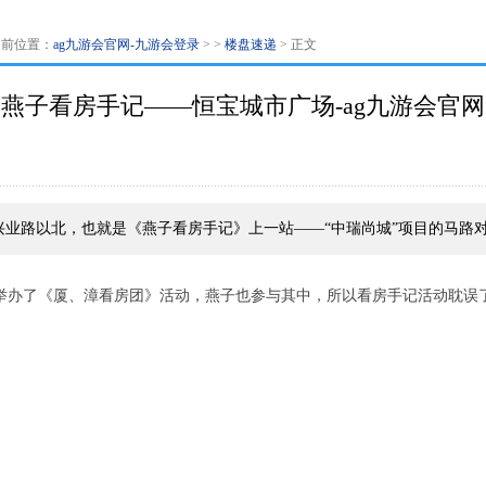
当前位置：
ag九游会官网-九游会登录
> >
楼盘速递
> 正文
燕子看房手记——恒宝城市广场-ag九游会官网
业路以北，也就是《燕子看房手记》上一站——“中瑞尚城”项目的马路
举办了《厦、漳看房团》活动，燕子也参与其中，所以看房手记活动耽误