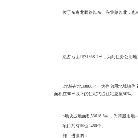
位于东肖龙腾路以东、兴业路以北，也就是
总占地面积71368.1㎡，为商住办公用地
a地块占地80000㎡，为住宅用地城镇住宅
面积在90㎡以下的住宅约占住宅总量50%。
b地块占地面积53618.8㎡，为商服用地—商
项目共有车位2460个。
施工进度图：