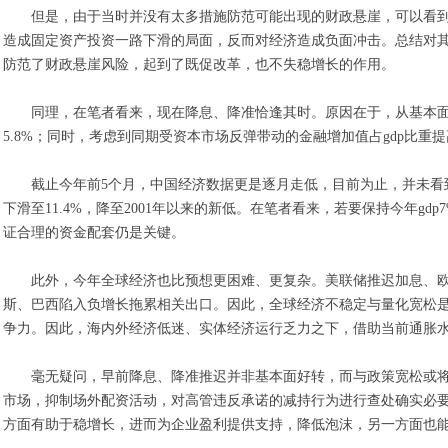
但是，由于当时并没有太多措施防范可能出现的财政悬崖，可以看
造成固定资产投资一路下滑的局面，反而对经济造成负面冲击。总结对其
防范了财政悬崖风险，起到了既促改革，也不失稳增长的作用。
同理，在笔者看来，现在降息、降准恰逢其时。原因在于，从基本面
5.8%；同时，考虑到同期受资本市场反弹带动的金融增加值占gdp比
截止今年前5个月，中国经济数据更是逐月走低，目前为止，并未看到
下滑至11.4%，降至2001年以来的新低。在笔者看来，若要保持今年gd
证合理的资金配套仍是关键。
此外，今年全球经济也比预想更困难、更复杂。美联储推迟加息、欧
斯、巴西陷入负增长拖累相关出口。因此，全球经济不稳定与量化宽松
争力。因此，海内外经济低迷、实体经济运行乏力之下，借助当前通胀
毫无疑问，早前降息、降准推迟并非基本面好转，而与政策宽松或
市场，抑制场外配资活动，对高管违反承诺的减持行为进行查处确实必
方面有助于稳增长，进而为企业盈利提供支持，降低泡沫，另一方面也