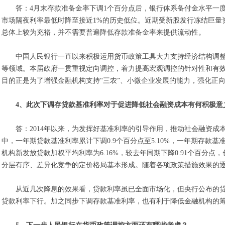
答：4月末存款准备金率下调1个百分点后，银行体系备付金水平一
市场隔夜利率最低时降至接近1%的历史低位。近期受新股发行冻结巨量
总体上较为充裕，并不需要普遍降低存款准备金率来提供流动性。
中国人民银行一直以来积极运用货币政策工具大力支持经济结构调整
等领域。本届政府一贯重视定向调控，着力提高宏观调控的针对性和有效
目的正是为了增强金融机构支持“三农”、小微企业发展的能力，强化正
4、此次下调存贷款基准利率对于促进降低社会融资成本有何积极意
答：2014年以来，为发挥好基准利率的引导作用，推动社会融资
中，一年期贷款基准利率累计下调0.9个百分点至5.10%，一年期存款基准
机构新发放贷款加权平均利率为6.16%，较去年同期下降0.91个百分
分层有序、差异化竞争的定价格局基本形成。随着各项政策措施效果的
从近几次降息的效果看，贷款利率虽已全面市场化，但央行公布的
贷款利率下行。加之同步下调存款基准利率，也有利于降低金融机构的