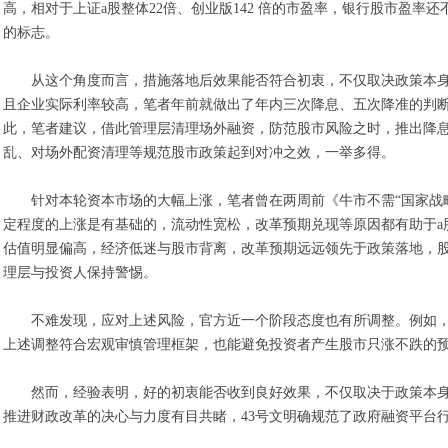
高，相对于上证a股整体22倍、创业版142 倍的市盈率，银行股市盈
的标志。
从这个角度而言，措施落地后效果能否符合初衷，不仅取决政策本
且企业实际利率较高，笔者年前就做出了年内三次降息、五次降准的判
此，笔者建议，借此管理层清理场外融资，防范股市风险之时，推出降
乱、对场外配资清理等规范股市政策起到对冲之效，一举多得。
针对本轮资本市场的大幅上涨，笔者曾在两周前《牛市不需“国家战略
定程度的上涨是有基础的，流动性宽松，改革预期兑现等原因都有助于a
估值明显偏高，经济低迷与股市背离，改革预期远远领先于政策落地，
理层与投资人保持警惕。
不难发现，应对上述风险，官方近一个阶段态度也有所调整。例如
上述调整符合宏观审慎管理框架，也能避免投资者产生股市只涨不跌的
然而，经验表明，好的初衷能否收到良好效果，不仅取决于政策本身
推进财政改革的决心与力度有目共睹，43号文明确规范了政府融资平台