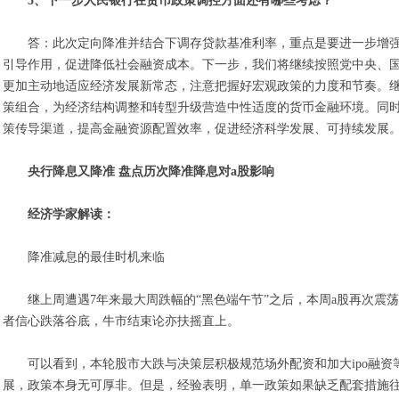
5、下一步人民银行在货币政策调控方面还有哪些考虑？
答：此次定向降准并结合下调存贷款基准利率，重点是要进一步增
引导作用，促进降低社会融资成本。下一步，我们将继续按照党中央、
更加主动地适应经济发展新常态，注意把握好宏观政策的力度和节奏。
策组合，为经济结构调整和转型升级营造中性适度的货币金融环境。同
策传导渠道，提高金融资源配置效率，促进经济科学发展、可持续发展
央行降息又降准 盘点历次降准降息对a股影响
经济学家解读：
降准减息的最佳时机来临
继上周遭遇7年来最大周跌幅的“黑色端午节”之后，本周a股再次震荡下行
者信心跌落谷底，牛市结束论亦扶摇直上。
可以看到，本轮股市大跌与决策层积极规范场外配资和加大ipo融
展，政策本身无可厚非。但是，经验表明，单一政策如果缺乏配套措施往