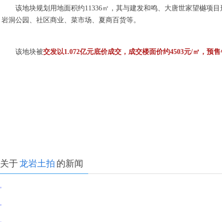
该地块规划用地面积约11336㎡，其与建发和鸣、大唐世家望樾项
岩洞公园、社区商业、菜市场、夏商百货等。
该地块被
交发以1.072亿元底价成交，成交楼面价约4503元/㎡，预售
关于
龙岩土拍
的新闻