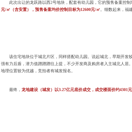
此次出让的龙跃路以西2号地块，配套有幼儿园，它的预售备案控制均价
元/㎡（含安置），预售备案均价控制目标为12600元/㎡
。细数起来，福
该住宅地块位于城北片区，同样搭配幼儿园。说起城北，早期开发
强有力后盾，潜力值蹭蹭蹭往上提，不少开发商及购房者入主城北人居
地理位置较为优越，竞拍者有城发报名。
最终，
龙地建设（城发）以3.27亿元底价成交，成交楼面价约4301元