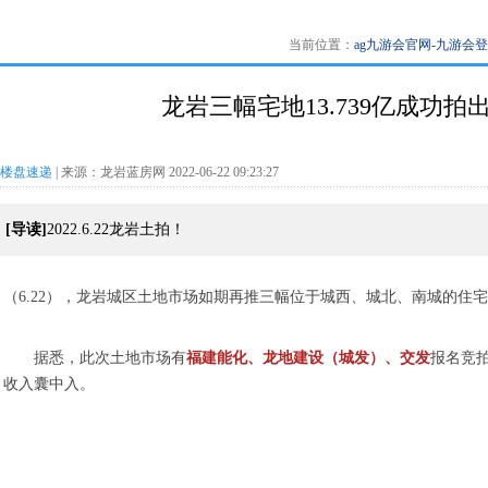
当前位置：
ag九游会官网-九游会
龙岩三幅宅地13.739亿成功
楼盘速递
| 来源：龙岩蓝房网 2022-06-22 09:23:27
[导读]
2022.6.22龙岩土拍！
（6.22），龙岩城区土地市场如期再推三幅位于城西、城北、南城的住
据悉，此次土地市场有
福建能化、龙地建设（城发）、交发
报名竞
收入囊中入。