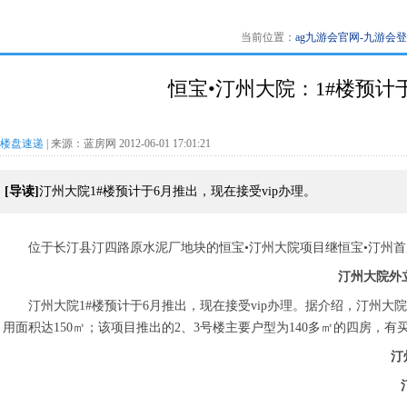
当前位置：
ag九游会官网-九游会
恒宝•汀州大院：1#楼预计于
楼盘速递
| 来源：蓝房网 2012-06-01 17:01:21
[导读]
汀州大院1#楼预计于6月推出，现在接受vip办理。
位于长汀县汀四路原水泥厂地块的恒宝•汀州大院项目继恒宝•汀州
汀州大院外
汀州大院1#楼预计于6月推出，现在接受vip办理。据介绍，汀州大院1#
用面积达150㎡；该项目推出的2、3号楼主要户型为140多㎡的四房，有
汀