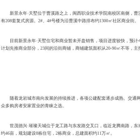
新景永年·天墅位于曹溪路之上，闽西职业技术学院南校区南侧，曹溪
有208套复式房源。2#、4#号楼为沿曹溪中路排布约1300㎡社区商业街。
目前新景永年·天墅住宅和商业暂未开盘销售，项目进度较快，预计今
计划先推商业部分，23间的沿街商铺，商铺建筑面积从20-90㎡不等，主
随着龙岩城市南向发展的持续推进，各项公建配套逐步成熟、交通
众多购房者安家置业的青睐之选。
世茂德兴·璀璨天城位于龙工路与东发路交叉口，临近龙腾南路，东
约46亩，规划建设8栋住宅，2栋商业，总建面积约11万㎡。