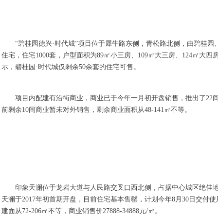
“碧桂园德兴·时代城”项目位于犀牛路东侧，青松路北侧，由碧桂园、
住宅，住宅1000套，户型面积为89㎡小三房、109㎡大三房、124
示，碧桂园·时代城仅剩余50余套的住宅可售。
项目内配建有沿街商业，商业已于今年一月初开盘销售，推出了22间的商
前剩余10间商业暂未对外销售，剩余商业面积从48-141㎡不等。
印象天澜位于龙岩大道与人民路交叉口西北侧，占据中心城区绝佳地
天澜于2017年初首期开盘，目前住宅基本售罄，计划今年8月30日交付
建面从72-206㎡不等，商业销售价27888-34888元/㎡。