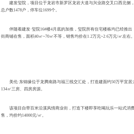
建发玺院，项目位于龙岩市新罗区龙岩大道与兴业路交叉口西北侧
总户数1478户，停车位1699个。
伴随着建发·玺院16#楼4月底的加推，玺院所有住宅楼栋均已经推出，
街商铺在售，面积40㎡~70㎡不等，销售均价在1.2万元~2.6万元/㎡左右
美伦·东锦缘位于龙腾南路与福三线交汇处，打造建面约50万平宜居
134㎡三房、四房房源。
该项目自带百米沿溪风情商业街，打造下楼即享吃喝玩乐一站式消费。
售，均价约14000元/㎡。