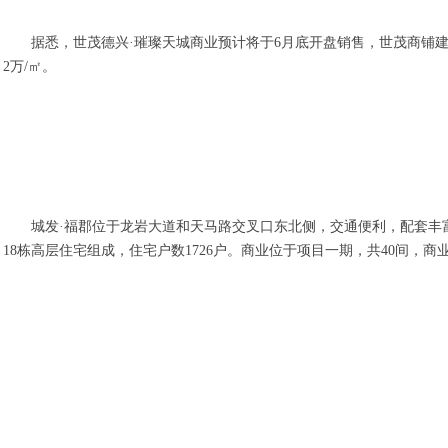
据悉，世茂德兴·璀璨天城商业预计将于6月底开盘销售，世茂商铺建面涵
2万/㎡。
城发·福郡位于龙岩大道和天马路交叉口东北侧，交通便利，配套丰富
18栋高层住宅组成，住宅户数1726户。商业位于项目一期，共40间，商