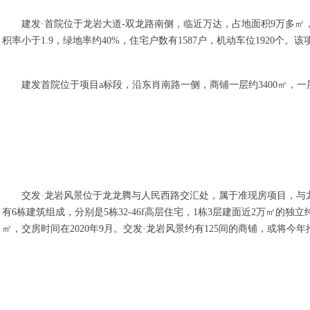
建发·首院位于龙岩大道-双龙路南侧，临近万达，占地面积9万多㎡，
积率小于1.9，绿地率约40%，住宅户数有1587户，机动车位1920
建发首院位于项目a标段，沿东肖南路一侧，商铺一层约3400㎡，一层
交发·龙岩风景位于龙龙腾与人民西路交汇处，属于准现房项目，与
有6栋建筑组成，分别是5栋32-46f高层住宅，1栋3层建面近2万㎡的独
㎡，交房时间在2020年9月。交发·龙岩风景约有125间的商铺，或将今年