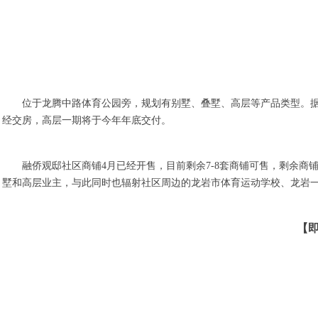
位于龙腾中路体育公园旁，规划有别墅、叠墅、高层等产品类型。据悉
经交房，高层一期将于今年年底交付。
融侨观邸社区商铺4月已经开售，目前剩余7-8套商铺可售，剩余商铺
墅和高层业主，与此同时也辐射社区周边的龙岩市体育运动学校、龙岩
【