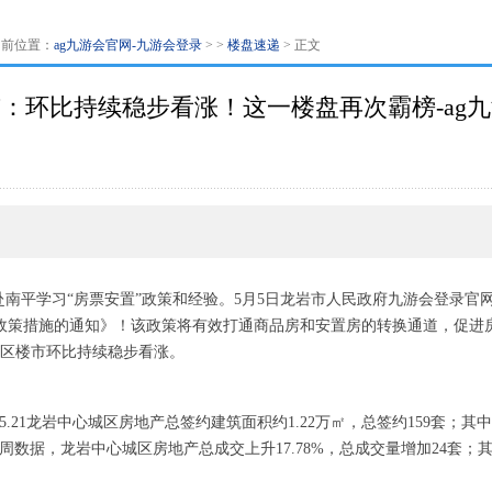
当前位置：
ag九游会官网-九游会登录
> >
楼盘速递
> 正文
：环比持续稳步看涨！这一楼盘再次霸榜-ag
局等赴南平学习“房票安置”政策和经验。5月5日龙岩市人民政府九游会登录
政策措施的通知》！该政策将有效打通商品房和安置房的转换通道，促进
城区楼市环比持续稳步看涨。
15-5.21龙岩中心城区房地产总签约建筑面积约1.22万㎡，总签约159套；
14周数据，龙岩中心城区房地产总成交上升17.78%，总成交量增加24套