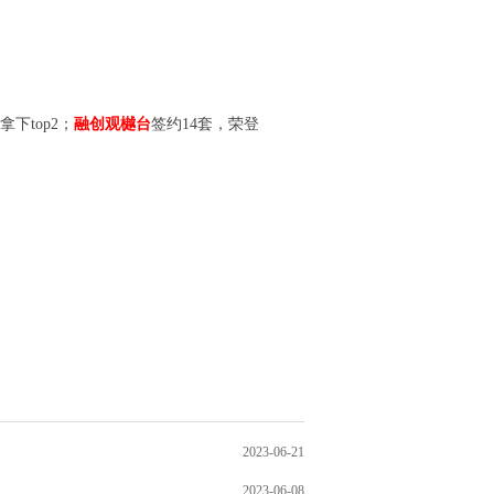
拿下top2；
融创观樾台
签约14套，荣登
2023-06-21
2023-06-08