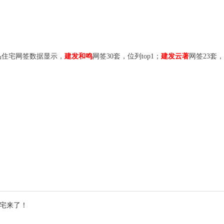
区商品住宅网签数据显示，
建发和鸣
网签30套，位列top1；
建发云著
网签23套，
宅来了！