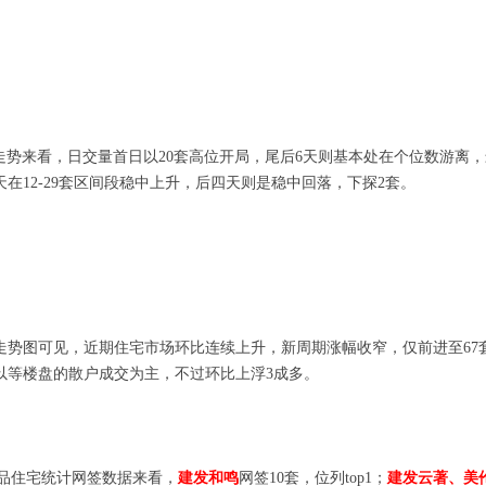
签备案走势来看，日交量首日以20套高位开局，尾后6天则基本处在个位数游
在12-29套区间段稳中上升，后四天则是稳中回落，下探2套。
走势图可见，近期住宅市场环比连续上升，新周期涨幅收窄，仅前进至67
以等楼盘的散户成交为主，不过环比上浮3成多。
城区商品住宅统计网签数据来看，
建发和鸣
网签10套，位列top1；
建发云著、美