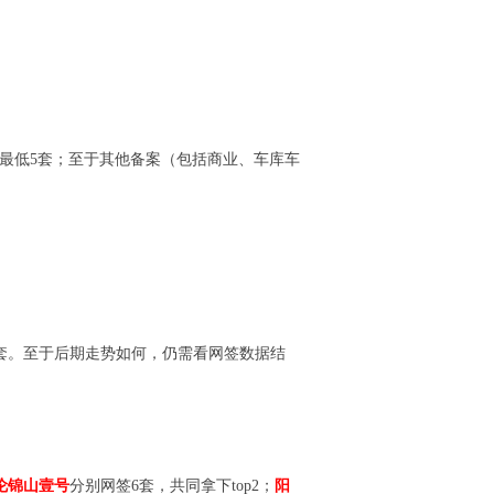
离，最低5套；至于其他备案（包括商业、车库车
套。至于后期走势如何，仍需看网签数据结
伦锦山壹号
分别网签6套，共同拿下top2；
阳