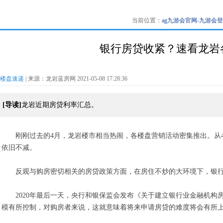
当前位置：
ag九游会官网-九游会
银行房贷收紧？速看龙岩
楼盘速递
| 来源：龙岩蓝房网 2021-05-08 17:28:36
[导读]
龙岩近期房贷利率汇总。
刚刚过去的4月，龙岩楼市相当热闹，各楼盘营销活动密集推出。从
依旧不减。
反观与购房密切相关的房贷政策方面，在房住不炒的大环境下，银
2020年最后一天，央行和银保监会发布《关于建立银行业金融机
模有所控制，对购房者来说，这就意味着将来申请房贷的难度将会有所