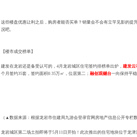
这些楼盘优惠让利之后，购房者能否买单？销量会不会有立竿见影的提
况吧。
【楼市成交榜单】
建发在龙岩还是备受认可的，4月龙岩城区住宅签约排榜单出炉，
建发云
个月签约35套，签约面积0.35万㎡，位居第二；
融创观樾台
一向保持平稳
（▲数据来源：根据龙岩市住建局九游会登录官网房地产信息公开专栏
龙岩城区第二场土拍即将于5月11日开拍！此次推出的住宅地块位于龙津