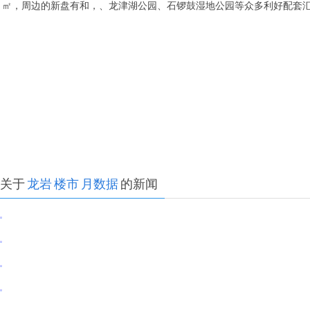
㎡，周边的新盘有和，、龙津湖公园、石锣鼓湿地公园等众多利好配套汇
关于
龙岩
楼市
月数据
的新闻