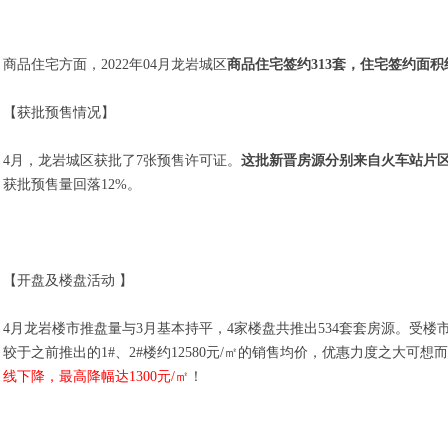
商品住宅方面，2022年04月龙岩城区
商品住宅签约313套，住宅签约面积约
【获批预售情况】
4月，龙岩城区获批了7张预售许可证。
这批新晋房源分别来自火车站片
获批预售量回落12%。
【开盘及楼盘活动 】
4月龙岩楼市推盘量与3月基本持平，4家楼盘共推出534套套房源。受
较于之前推出的1#、2#楼约12580元/㎡的销售均价，优惠力度之大可
线下降，最高降幅达1300元/㎡
！