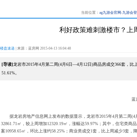
当前位置：
ag九游会官网-九游会
利好政策难刺激楼市？上周岩
楼盘速递
| 来源：蓝房网 2015-04-13 16:04:48
[导读]
龙岩市2015年4月第二周(4月6日—4月12日)商品房成交366套
51.61%。
蓝
据龙岩房地产信息网上发布的数据显示，龙岩市2015年4月第二周(4月6
32861.71㎡，较上周增加12320.19㎡，涨幅达59.97%；其中，住宅类
案10958.65㎡，环比上涨约58.25%；商业类成交1套，比上周减少3套，