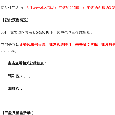
商品住宅方面，
3月龙岩城区商品住宅签约297套，住宅签约面积约3.3
【获批预售情况】
3月，龙岩城区共获批5张预售证，其中包含三个纯新盘。
它们分别是
金砖凤凰书香院
、
建发观唐映月
、
未来城文博樾
、
建发缦
735.25%。
点击查看相关获批信息：
纯新盘：
、
、
加推盘：
、
【开盘及楼盘活动 】