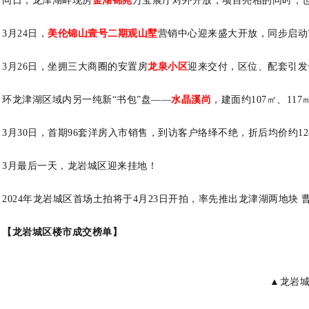
同日，龙津湖畔现房
金湖锦
苑
万宝展厅对外开放，项目亮相的同时，也
3月24日，
美伦锦山壹号二期观山
墅
营销中心迎来盛大开放，同步启动
3月26日，坐拥三大商圈的安置房
龙泉小区
迎来交付，区位、配套引发
环龙津湖区域内另一纯新“书包”盘——
水晶溪尚
，建面约107㎡、11
3月30日，首期96套洋房入市销售，到访客户络绎不绝，折后均价约128
3月最后一天，龙岩城区迎来挂地！
2024年龙岩城区首场土拍将于4月23日开拍，率先推出龙津湖两地块 
【龙岩城区楼市成交榜单】
▲龙岩