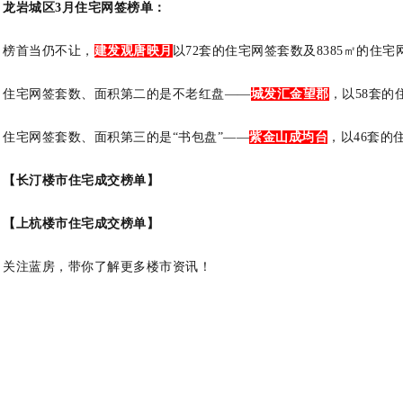
龙岩城区3月住宅网签榜单：
榜首当仍不让，
建发观唐映月
以72套的住宅网签套数及8385㎡的
住宅网签套数、面积第二的是不老红盘——
城发汇金望郡
，以58套的
住宅网签套数、面积第三的是“书包盘”——
紫金山成均台
，以46套的
【长汀楼市住宅成交榜单】
【上杭楼市住宅成交榜单】
关注蓝房，带你了解更多楼市资讯！