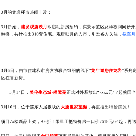
3月的龙岩楼市热闹非常：
3月伊始，
建发观唐映月
即启动新房预约，实景示范区及样板间同步开
8#楼，共计推出310套住宅。
观唐映月的入市，引发各方关注，
截至月
3月6日，由市住建和市房发协联合组织的线下“
龙年邀您住龙岩
”系列
区在售新房。
3月14日，
美伦生态城·栖鹭苑
正式对外释放出“7xxx元/㎡起购
3月16日，位于莲东人居板块的
大唐世家望樾
，再度推出特价房源！
项目7#楼新品上架，9.6折！限量工抵特价房一口价7618元/㎡起，再