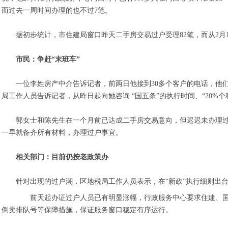
而过去一周时间办理的也不过7笔。
据初步统计，市住建局窗口昨天二手房交易过户受理82笔，而从2月16
市民：争赶“末班车”
一位李姓房产中介告诉记者，前两日他接到30多个客户的电话，他们
局工作人员告诉记者，从昨日起向她咨询 “国五条”的执行时间、“20%
郭女士和陈先生在一个月前已达成二手房交易意向，但迟迟未办理过户
一早就备齐所有材料，办理过户事宜。
相关部门：目前仍按老政策办
针对出现的过户潮，区地税局工作人员表示，在“新政”执行细则出台
前天起办证过户人员已有明显涨幅，行政服务中心要求住建、国
倒卖排队号等保障措施，保证服务窗口稳定有序运行。