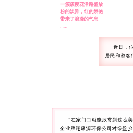
一簇簇樱花沿路盛放
粉的淡雅，红的娇艳
带来了浪漫的气息
......
近日，
居民和游客
“在家门口就能欣赏到这么
企业雁翔康源环保公司对绿盈乡