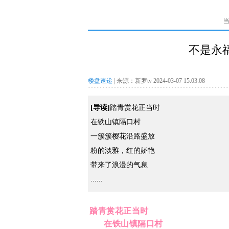
不是永
楼盘速递
| 来源：新罗tv 2024-03-07 15:03:08
[导读]
踏青赏花正当时
在铁山镇隔口村
一簇簇樱花沿路盛放
粉的淡雅，红的娇艳
带来了浪漫的气息
......
踏青赏花正当时
在铁山镇隔口村