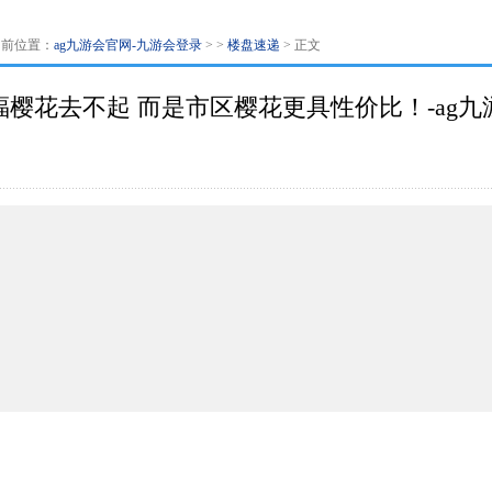
当前位置：
ag九游会官网-九游会登录
> >
楼盘速递
> 正文
福樱花去不起 而是市区樱花更具性价比！-ag九