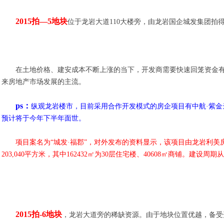
2015拍—5地块
位于龙岩大道110大楼旁，由龙岩国企城发集团拍
在土地价格、建安成本不断上涨的当下，开发商需要快速回笼资金
来房地产市场发展的主流。
ps：
纵观龙岩楼市，目前采用合作开发模式的房企项目有中航·紫金
预计将于今年下半年面世。
项目案名为“城发·福郡”，对外发布的资料显示，该项目由龙岩利美房
203,040平方米，其中162432㎡为30层住宅楼、40608㎡商铺。建设周期
2015拍-6地块
，龙岩大道旁的稀缺资源。由于地块位置优越，备受