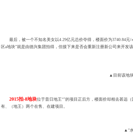
最后，被一个不知名美女以4.29亿元总价夺得，楼面价为3740.8
区a地块”就是由德兴集团拍得，但接下来是否会重新注册新公司来开发
▲
目前该地
2015拍-8地块
位于昔日地王“”的项目正后方，楼面价却相去甚远（
有、（地王）两个在售、在建项目。
▲“