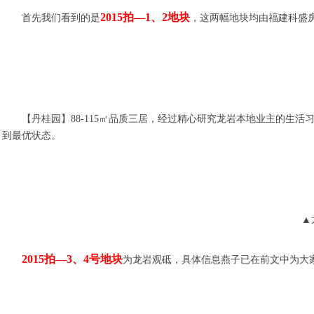
2015拍—1、2地块
首先我们看到的是
，这两幅地块均由福建科盛
【丹桂园】88-115㎡品质三居，经过精心研究龙岩本地业主的生
到最优状态。
▲
2015拍—3、4号地块
为龙岩观砥，具体信息燕子已在前文中为大