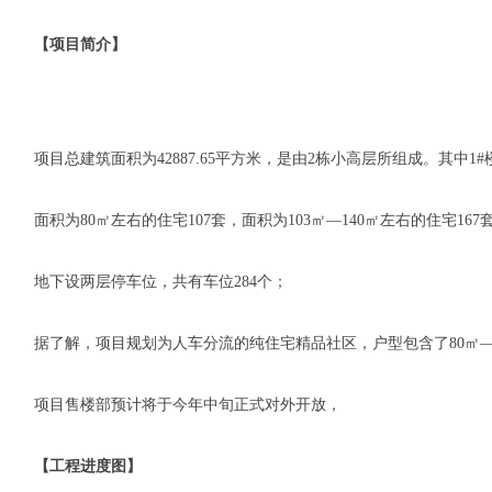
【项目简介】
项目总建筑面积为42887.65平方米，是由2栋小高层所组成。其中1#楼
面积为80㎡左右的住宅107套，面积为103㎡—140㎡左右的住宅167
地下设两层停车位，共有车位284个；
据了解，项目规划为人车分流的纯住宅精品社区，户型包含了80㎡—
项目售楼部预计将于今年中旬正式对外开放，
【工程进度图】