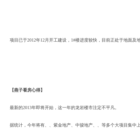
项目已于2012年12月开工建设，1#楼进度较快，目前正处于地面及
【燕子看房心得】
最新的2013年即将开始，这一年的龙岩楼市注定不平凡。
据统计，今年将有、、紫金地产、中骏地产、、等多个大项目集中