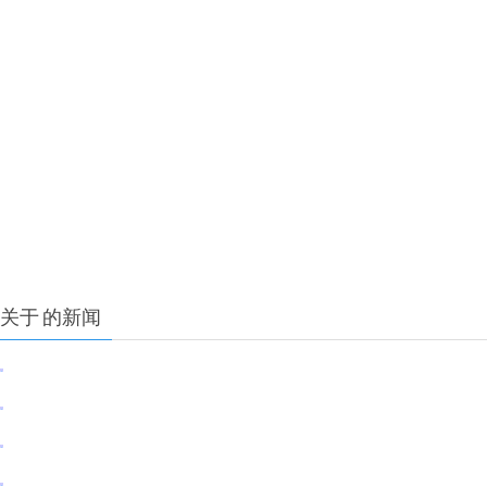
关于
的新闻