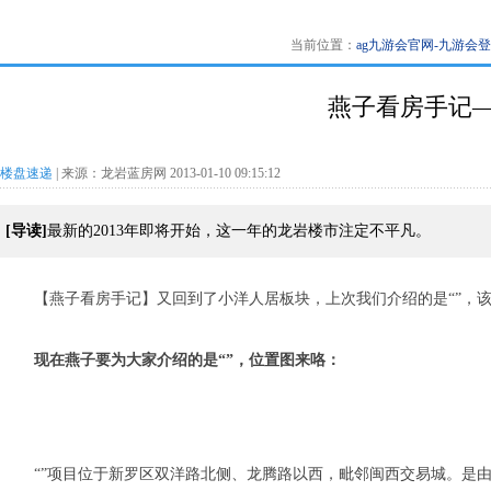
当前位置：
ag九游会官网-九游会
燕子看房手记—
楼盘速递
| 来源：龙岩蓝房网 2013-01-10 09:15:12
[导读]
最新的2013年即将开始，这一年的龙岩楼市注定不平凡。
【燕子看房手记】又回到了小洋人居板块，上次我们介绍的是“”，
现在燕子要为大家介绍的是“”，位置图来咯：
“”项目位于新罗区双洋路北侧、龙腾路以西，毗邻闽西交易城。是