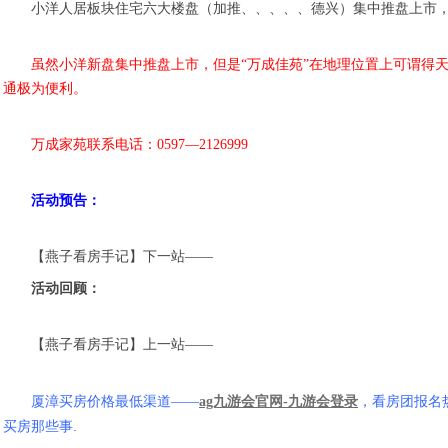
小洋人居板块住宅六大楼盘（加推、、、、、德兴）集中推盘上市
虽然小洋新盘集中推盘上市，但是“万成佳苑”在地理位置上可谓得
通极为便利。
万成家苑联系电话：0597—2126999
活动预告：
【燕子看房手记】下一站——
活动回顾：
【燕子看房手记】上一站——
厦漳买房价格最低渠道——
ag九游会官网-九游会登录
，看房团报名热
买房那些事.