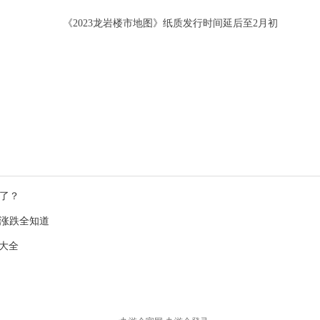
《2023龙岩楼市地图》纸质发行时间延后至2月初
涨了？
涨跌全知道
息大全