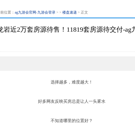
当前位置：
ag九游会官网-九游会登录
> >
楼盘速递
> 正文
，龙岩近2万套房源待售！11819套房源待交付-a
选择越多，难度越大！
好多网友反映买房总是让人一头雾水
不知道哪里的位置好？