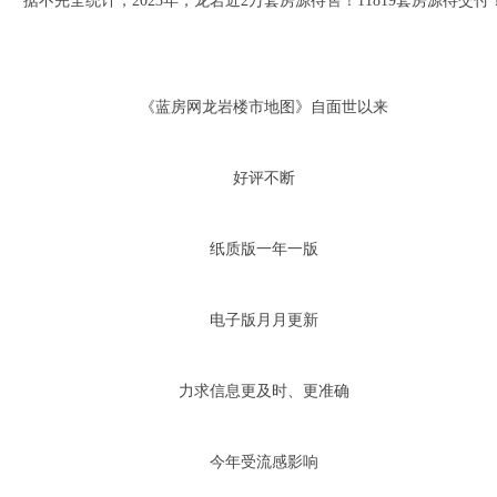
据不完全统计，2023年，龙岩近2万套房源待售！11819套房源待交付
《蓝房网龙岩楼市地图》自面世以来
好评不断
纸质版一年一版
电子版月月更新
力求信息更及时、更准确
今年受流感影响