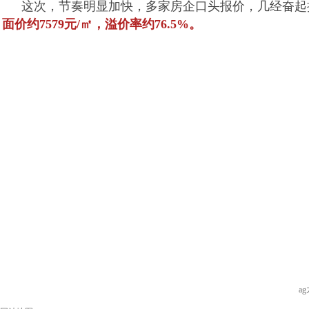
这次，节奏明显加快，多家房企口头报价，几经奋起
面价约7579元/㎡，溢价率约76.5%。
a