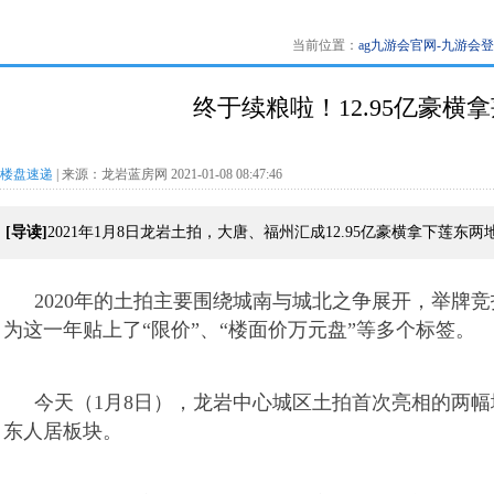
当前位置：
ag九游会官网-九游会
终于续粮啦！12.95亿豪横
楼盘速递
| 来源：龙岩蓝房网 2021-01-08 08:47:46
[导读]
2021年1月8日龙岩土拍，大唐、福州汇成12.95亿豪横拿下莲东两
​2020年的土拍主要围绕城南与城北之争展开，举牌
为这一年贴上了“限价”、“楼面价万元盘”等多个标签。
今天（1月8日），龙岩中心城区土拍首次亮相的两
东人居板块。