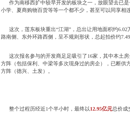
作为南移西扩中较早开发的板块之一，放眼望去已是
小学、夏商购物百货等等一个都不少，甚至可以同享相
这次，莲东板块重出“江湖”，总出让用地面积约6.02
路南侧、东外环路西侧，呈不规则形状，总起拍价约7.49
这次报名参与的开发商足足吸引了16家，其中本土房
方阵（包括保利、中梁等多次现身过的房企），已断供
方阵（德兴、土发）。
整个过程历经近1个半小时，最终以
12.95亿元
总价成