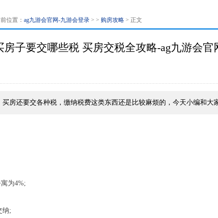
当前位置：
ag九游会官网-九游会登录
> >
购房攻略
> 正文
买房子要交哪些税 买房交税全攻略-ag九游会官
，买房还要交各种税，缴纳税费这类东西还是比较麻烦的，今天小编和大
寓为4%;
纳;