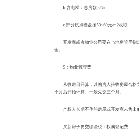
b.含电梯：总房款×3%
c.部分试点楼盘按50~60元/m2收取
开发商或者物业公司要在当地房管局指
金。
5：物业管理费
从收房日开算，以购房人验收房屋合格
个月后开始计算。一般先交三个月。
产权人长期不住的房屋或开发商未售出
买新房子要交哪些税：权属登记费