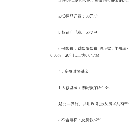
如果办理按揭贷款，签合同时要交的第
a.抵押登记费：80元/户
b.权证印花税：5元/户
c.保险费：财险保险费=总房款×年费率×年限
0.05%，20年以上为0.045%)
4：房屋维修基金
1.大修基金：购房款的2%-3%
是公共设施、共用设备(涉及房屋共有
a.不含电梯：总房款×2%