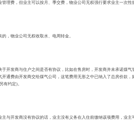
业管理费，但业主可以按月、季交费，物业公司无权强行要求业主一次性
表的，物业公司无权收取水、电周转金。
决于开发商与住户之间是否有协议，比如在售房时，开发商并未承诺煤气
气开通费由开发商交给煤气公司，这笔费用无形之中已纳入了总房价款，
另有约定)。
业主与开发商没有协议的话，业主没有义务在入住前缴纳该项费用，业主