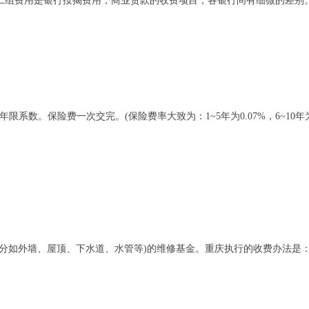
二组费用是银行按揭费用，商业贷款的收费项目，各银行间有细微的差别
系数。保险费一次交完。(保险费率大致为：1~5年为0.07%，6~10年为0.06
部分如外墙、屋顶、下水道、水管等)的维修基金。重庆执行的收费办法是