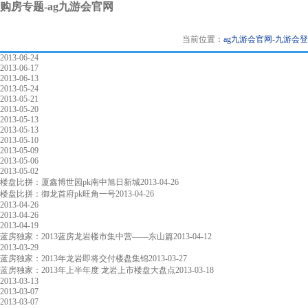
购房专题-ag九游会官网
当前位置：
ag九游会官网-九游会
2013-06-24
2013-06-17
2013-06-13
2013-05-24
2013-05-21
2013-05-20
2013-05-13
2013-05-13
2013-05-10
2013-05-09
2013-05-06
2013-05-02
楼盘比拼：厦鑫博世园pk南中旭日新城
2013-04-26
楼盘比拼：御龙首府pk旺角一号
2013-04-26
2013-04-26
2013-04-26
2013-04-19
蓝房独家：2013蓝房龙岩楼市集中营——东山篇
2013-04-12
2013-03-29
蓝房独家：2013年龙岩即将交付楼盘集锦
2013-03-27
蓝房独家：2013年上半年度 龙岩上市楼盘大盘点
2013-03-18
2013-03-13
2013-03-07
2013-03-07